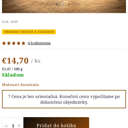
Kód:
5069
PRODUKT URČENÝ K ZVÁŽENIU
4 hodnotenia
€14,70
/ ks
€1,47 / 100 g
Skladom
Možnosti doručenia
Pridať do košíka