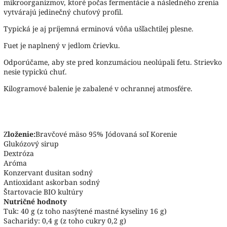
mikroorganizmov, ktoré počas fermentácie a následného zrenia
vytvárajú jedinečný chuťový profil.
Typická je aj príjemná erminová vôňa ušľachtilej plesne.
Fuet je naplnený v jedlom črievku.
Odporúčame, aby ste pred konzumáciou neolúpali fetu. Strievko
nesie typickú chuť.
Kilogramové balenie je zabalené v ochrannej atmosfére.
Z
loženie:
Bravčové mäso 95% Jódovaná soľ Korenie
Glukózový sirup
Dextróza
Aróma
Konzervant dusitan sodný
Antioxidant askorban sodný
Štartovacie BIO kultúry
Nutričné hodnoty
Tuk: 40 g (z toho nasýtené mastné kyseliny 16 g)
Sacharidy: 0,4 g (z toho cukry 0,2 g)