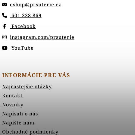
eshop
@
prsuterie.cz
601 338 869
Facebook
instagram.com/prsuterie
YouTube
INFORMÁCIE PRE VÁS
Najčastejšie otázky
Kontakt
Novinky
Napísali o nás
Napíšte nám
Obchodné podmienky