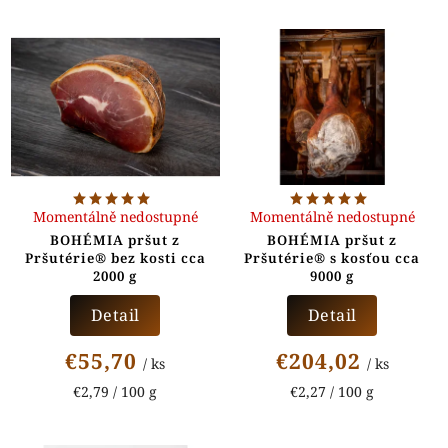
Momentálně nedostupné
Momentálně nedostupné
BOHÉMIA pršut z
BOHÉMIA pršut z
Pršutérie® bez kosti cca
Pršutérie® s kosťou cca
2000 g
9000 g
Detail
Detail
€55,70
€204,02
/ ks
/ ks
€2,79 / 100 g
€2,27 / 100 g