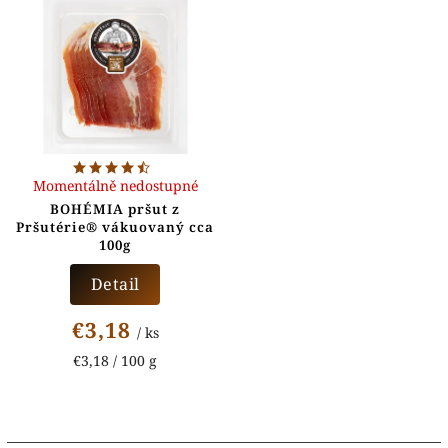
Momentálně nedostupné
BOHÉMIA pršut z
Pršutérie® vákuovaný cca
100g
Detail
€3,18
/ ks
€3,18 / 100 g