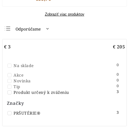
Zobraziť viac produktov
Odporúčame
Najlacnejšie
€
3
€
205
Najdrahšie
Najpredávanejšie
0
Na sklade
Abecedne
0
Akce
0
Novinka
0
Tip
3
Produkt určený k zváženiu
Značky
3
PRŠUTÉRIE®