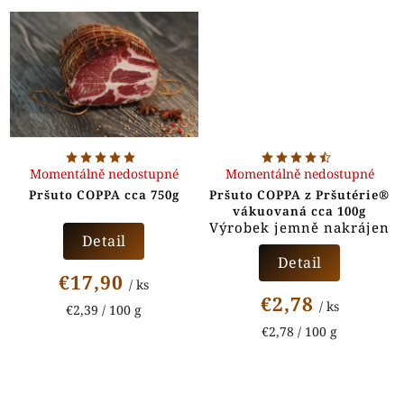
Momentálně nedostupné
Momentálně nedostupné
Pršuto COPPA cca 750g
Pršuto COPPA z Pršutérie®
vákuovaná cca 100g
Výrobek jemně nakrájen
Detail
Detail
€17,90
/ ks
€2,78
/ ks
€2,39 / 100 g
€2,78 / 100 g