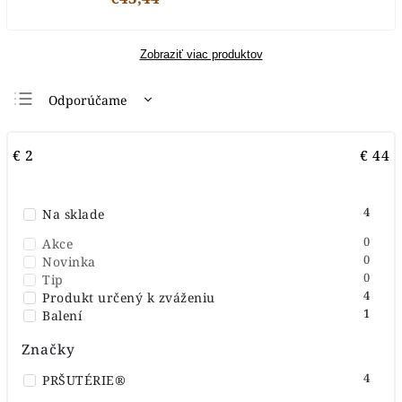
Zobraziť viac produktov
Odporúčame
Najlacnejšie
€
2
€
44
Najdrahšie
Najpredávanejšie
4
Na sklade
Abecedne
0
Akce
0
Novinka
0
Tip
4
Produkt určený k zváženiu
1
Balení
Značky
4
PRŠUTÉRIE®