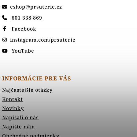
eshop
@
prsuterie.cz
601 338 869
Facebook
instagram.com/prsuterie
YouTube
INFORMÁCIE PRE VÁS
Najčastejšie otázky
Kontakt
Novinky
Napísali o nás
Napíšte nám
Obchodné podmienky