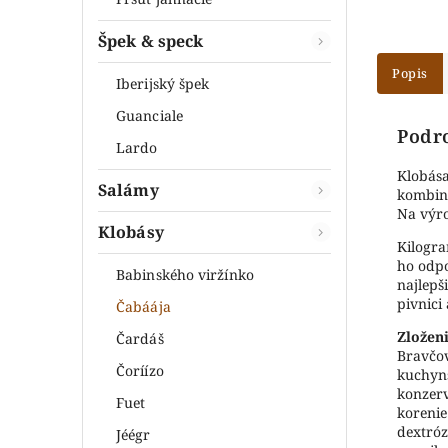
Špek & speck
Popis
Iberijský špek
Guanciale
Podr
Lardo
Klobása
Salámy
kombiná
Na výro
Klobásy
Kilogra
ho odpo
Babinského viržínko
najlepš
pivnici 
Čabáája
Zložen
Čardáš
Bravčo
Čoríízo
kuchyns
konzer
Fuet
korenie
dextró
Jéégr