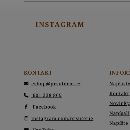
INSTAGRAM
KONTAKT
INFOR
eshop
@
prsuterie.cz
Najčaste
Kontakt
601 338 869
Novinky
Facebook
Napísali
instagram.com/prsuterie
Napíšte