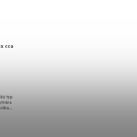
6x cca
ský typ
ytvára
 cibule
emne
obás