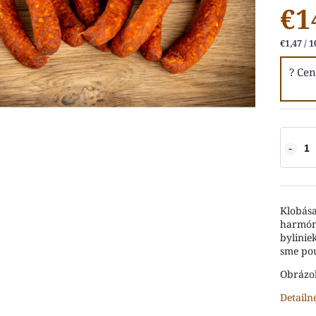
€1
€1,47 / 1
Klobása
harmóni
bylinie
sme pou
Obrázok
Detailn