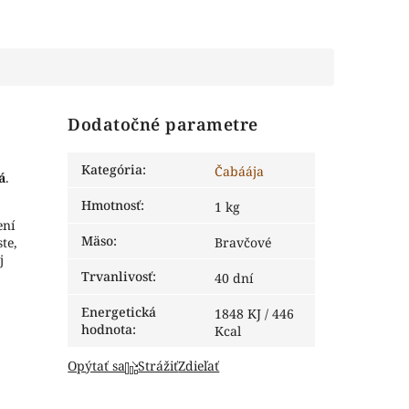
Dodatočné parametre
Kategória
:
Čabáája
á
.
Hmotnosť
:
1 kg
ení
Mäso
:
te,
Bravčové
j
Trvanlivosť
:
40 dní
Energetická
1848 KJ / 446
hodnota
:
Kcal
Opýtať sa
Strážiť
Zdieľať