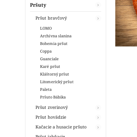
Pršuty
Pršut bravčový
LOMO
Archívna slanina
Bohemia pršut
Coppa
Guanciale
Karé pršut
Kláštorný pršut
Litomerický pršut
Paleta
Pršuto Bábika
Pršut zverinový
Pršut hovädzie
Kačacie a husacie pršuto
Pršut jahňacie