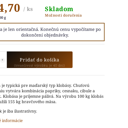
4,70
Skladom
/ ks
Možnosti doručenia
00 g
Pridať do košíka
 je typická pre maďarský typ klobásy. Chuťovú
u vytvára kombinácia papriky, cesnaku, cibule a
k. Klobása je príjemne pálivá. Na výrobu 100 kg klobás
žili 155 kg bravčového mäsa.
 je iba ilustratívny.
é informácie