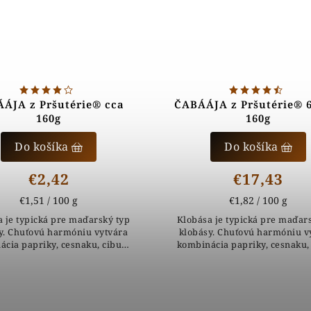
ÁJA z Pršutérie® cca
ČABÁÁJA z Pršutérie® 
160g
160g
Do košíka
Do košíka
€2,42
€17,43
€1,51 / 100 g
€1,82 / 100 g
 je typická pre maďarský typ
Klobása je typická pre maďar
y. Chuťovú harmóniu vytvára
klobásy. Chuťovú harmóniu v
cia papriky, cesnaku, cibule
kombinácia papriky, cesnaku,
liniek. Klobása je príjemne
a byliniek. Klobása je príj
vá. Na výrobu 100 kg klobás
pálivá. Na výrobu 100 kg kl
sme...
sme...