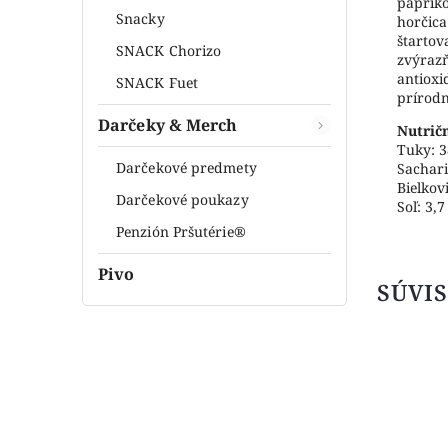
papriko
Snacky
horčica
štartov
SNACK Chorizo
zvýrazň
antioxi
SNACK Fuet
prírodn
Darčeky & Merch
Nutrič
Tuky: 3
Darčekové predmety
Sachari
Bielkov
Darčekové poukazy
Soľ: 3,7
Penzión Pršutérie®
Pivo
SÚVIS