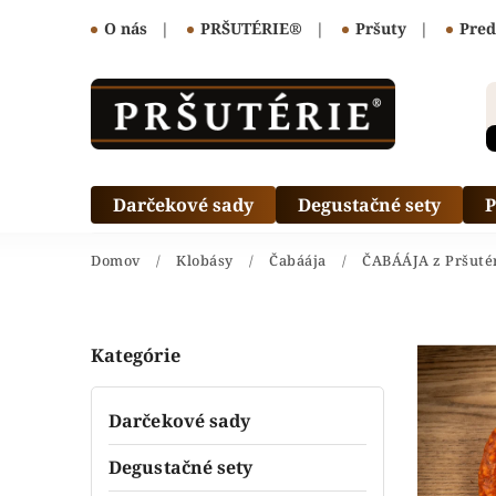
O nás
|
PRŠUTÉRIE®
|
Pršuty
|
Pred
Darčekové sady
Degustačné sety
P
Domov
/
Klobásy
/
Čabáája
/
ČABÁÁJA z Pršutér
Kategórie
Darčekové sady
Degustačné sety