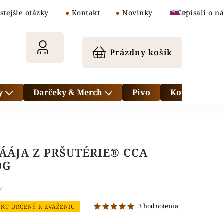
stejšie otázky
Kontakt
Novinky
Napísali o n
Prázdny košík
y
Darčeky & Merch
Pivo
Kontakt
ÁÁJA Z PRŠUTÉRIE® CCA
0G
9
3 hodnotenia
KT URČENÝ K ZVÁŽENIU