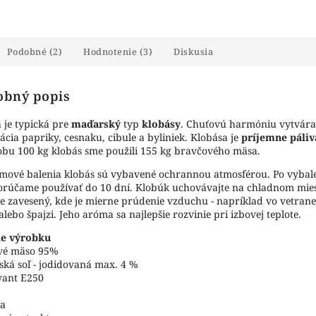
Podobné (2)
Hodnotenie (3)
Diskusia
obný popis
 je typická pre
maďarský
typ
klobásy
. Chuťovú harmóniu vytvára
cia papriky, cesnaku, cibule a byliniek. Klobása je
príjemne páliv
bu 100 kg klobás sme použili 155 kg bravčového mäsa.
mové balenia klobás sú vybavené ochrannou atmosférou. Po vybal
rúčame používať do 10 dní. Klobúk uchovávajte na chladnom mies
ie zavesený, kde je mierne prúdenie vzduchu - napríklad vo vetrane
alebo špajzi. Jeho aróma sa najlepšie rozvinie pri izbovej teplote.
ie výrobku
vé mäso 95%
ká soľ - jodidovaná max. 4 %
vant E250
za