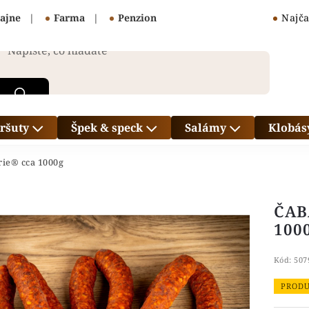
ajne
|
Farma
|
Penzion
Najča
ršuty
Špek & speck
Salámy
Klobás
ie® cca 1000g
ČAB
100
Kód:
507
PRODU