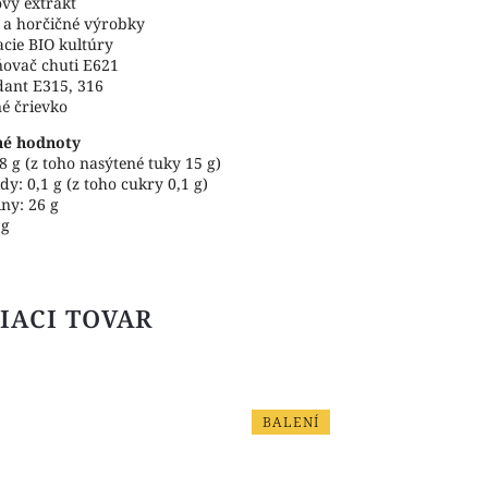
vý extrakt
 a horčičné výrobky
acie BIO kultúry
ovač chuti E621
dant E315, 316
é črievko
né hodnoty
8 g (z toho nasýtené tuky 15 g)
dy: 0,1 g (z toho cukry 0,1 g)
iny: 26 g
 g
IACI TOVAR
BALENÍ