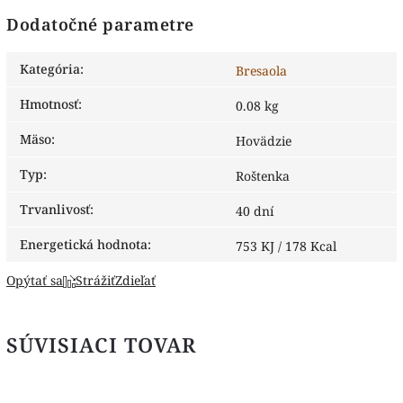
Dodatočné parametre
Kategória
:
Bresaola
Hmotnosť
:
0.08 kg
Mäso
:
Hovädzie
Typ
:
Roštenka
Trvanlivosť
:
40 dní
Energetická hodnota
:
753 KJ / 178 Kcal
Opýtať sa
Strážiť
Zdieľať
SÚVISIACI TOVAR