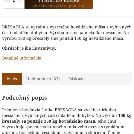
BRESAOLA sa vyrába z vyzretého hovädzieho mäsa z vybraných
častí mladého dobytka. Výroba prebieha niekoľko mesiacov. Na
výrobu 100 kg bresaoly sme použili 150 kg hovädzieho mäsa.
Obrázok je iba ilustratívny.
Detailné informácie
Popis
Hodnotenie (167)
Diskusia
Podrobný popis
Prémiová hovädzia šunka BRESAOLA sa vyrába niekoľko
mesiacov z vybraných častí mladého dobytka. Na výrobu
100 kg
bresaoly sa použije 150 kg hovädzieho mäsa
.
Jeho chuť
zvýrazňuje spojenie ochuteného bukového dreva s tymiánom,
anízom, borievkou, cesnakom, vavrínom a škoricou. Čím je