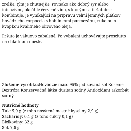
zrelšie, tým je chutnejšie, rovnako ako dobrý syr alebo
intenzívne, okrúhle červené víno, s ktorým sa tiež dobre
kombinuje. Je vynikajúci na prípravu veľmi jemných plátkov
hovädzieho carpaccia s hoblinkami parmezánu, rukolou a
kvapkou kvalitného olivového oleja.
Pršuto je vákuovo zabalené. Po vybalení uchovávajte prosciutto
na chladnom mieste.
Z
loženie výrobku:
Hovädzie mäso 95% jodizovaná soľ Korenie
Dextróza Konzervačná látka dusitan sodný Antioxidant askorbát
sodný
Nutričné hodnoty
Tuk: 5,9 g (z toho nasýtené mastné kyseliny 2,9 g)
Sacharidy: 0,1 g (z toho cukry 0,1 g)
Bielkoviny: 32 g
Soľ: 7,6 g