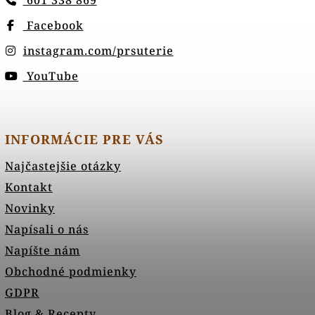
601 338 869
Facebook
instagram.com/prsuterie
YouTube
INFORMÁCIE PRE VÁS
Najčastejšie otázky
Kontakt
Novinky
Napísali o nás
Napíšte nám
Obchodné podmienky
GDPR
Blog & Recepty