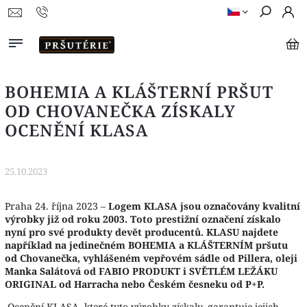
BOHEMIA A KLÁŠTERNÍ PRŠUT
OD CHOVANEČKA ZÍSKALY
OCENĚNÍ KLASA
25.10.2023
Praha 24. října 2023 –
Logem KLASA jsou označovány kvalitní
výrobky již od roku 2003. Toto prestižní označení získalo
nyní pro své produkty devět producentů. KLASU najdete
například na jedinečném BOHEMIA a KLÁŠTERNÍM pršutu
od Chovanečka, vyhlášeném vepřovém sádle od Pillera, oleji
Manka Salátová od FABIO PRODUKT i SVĚTLÉM LEŽÁKU
ORIGINAL od Harracha nebo Českém česneku od P+P.
Ocenění KLASA, které tyto výrobky získaly, garantuje jejich